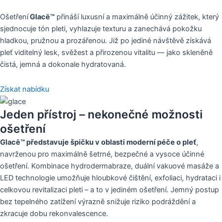
Ošetření
Glacē™
přináší luxusní a maximálně účinný zážitek, který
sjednocuje tón pleti, vyhlazuje texturu a zanechává pokožku
hladkou, pružnou a prozářenou. Již po jediné návštěvě získává
pleť viditelný lesk, svěžest a přirozenou vitalitu — jako skleněně
čistá, jemná a dokonale hydratovaná.
Získat nabídku
Jeden přístroj – nekonečné možnosti
ošetření
Glacē™ představuje špičku v oblasti moderní péče o pleť
,
navrženou pro maximálně šetrné, bezpečné a vysoce účinné
ošetření. Kombinace hydrodermabraze, duální vakuové masáže a
LED technologie umožňuje hloubkové čištění, exfoliaci, hydrataci i
celkovou revitalizaci pleti – a to v jediném ošetření. Jemný postup
bez tepelného zatížení výrazně snižuje riziko podráždění a
zkracuje dobu rekonvalescence.