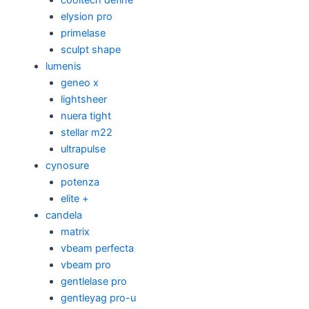
elysion pro
primelase
sculpt shape
lumenis
geneo x
lightsheer
nuera tight
stellar m22
ultrapulse
cynosure
potenza
elite +
candela
matrix
vbeam perfecta
vbeam pro
gentlelase pro
gentleyag pro-u