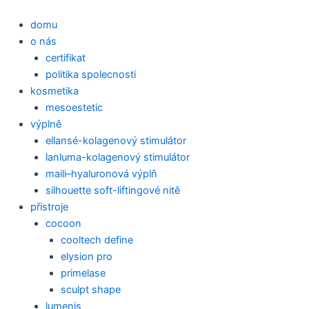
Přeskočit
na
domu
obsah
o nás
certifikat
politika spolecnosti
kosmetika
mesoestetic
výplně
ellansé-kolagenový stimulátor
lanluma-kolagenový stimulátor
maili–hyaluronová výplň
silhouette soft-liftingové nitě
přistroje
cocoon
cooltech define
elysion pro
primelase
sculpt shape
lumenis