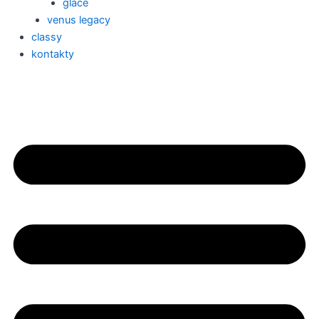
glace
venus legacy
classy
kontakty