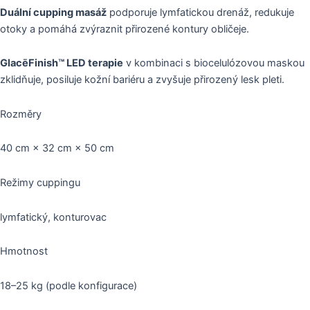
Duální cupping masáž
podporuje lymfatickou drenáž, redukuje
otoky a pomáhá zvýraznit přirozené kontury obličeje.
GlacēFinish™ LED terapie
v kombinaci s biocelulózovou maskou
zklidňuje, posiluje kožní bariéru a zvyšuje přirozený lesk pleti.
Rozměry
40 cm × 32 cm × 50 cm
Režimy cuppingu
lymfatický, konturovac
Hmotnost
18–25 kg (podle konfigurace)