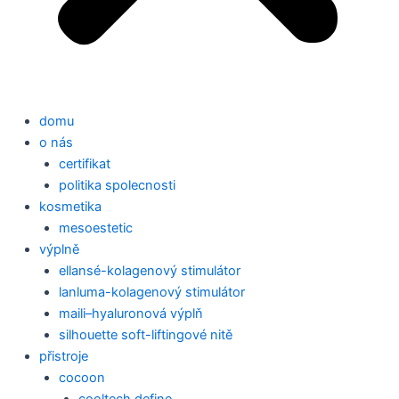
domu
o nás
certifikat
politika spolecnosti
kosmetika
mesoestetic
výplně
ellansé-kolagenový stimulátor
lanluma-kolagenový stimulátor
maili–hyaluronová výplň
silhouette soft-liftingové nitě
přistroje
cocoon
cooltech define