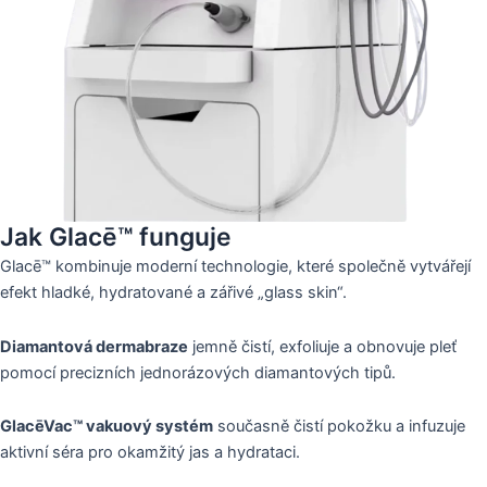
Jak Glacē™ funguje
Glacē™ kombinuje moderní technologie, které společně vytvářejí
efekt hladké, hydratované a zářivé „glass skin“.
Diamantová dermabraze
jemně čistí, exfoliuje a obnovuje pleť
pomocí precizních jednorázových diamantových tipů.
GlacēVac™ vakuový systém
současně čistí pokožku a infuzuje
aktivní séra pro okamžitý jas a hydrataci.