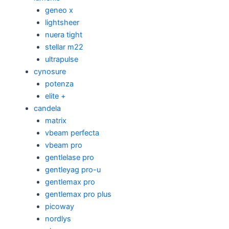
geneo x
lightsheer
nuera tight
stellar m22
ultrapulse
cynosure
potenza
elite +
candela
matrix
vbeam perfecta
vbeam pro
gentlelase pro
gentleyag pro-u
gentlemax pro
gentlemax pro plus
picoway
nordlys