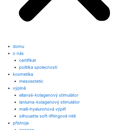
domu
o nás
certifikat
politika spolecnosti
kosmetika
mesoestetic
výplně
ellansé-kolagenový stimulátor
lanluma-kolagenový stimulátor
maili–hyaluronová výplň
silhouette soft-liftingové nitě
přistroje
cocoon