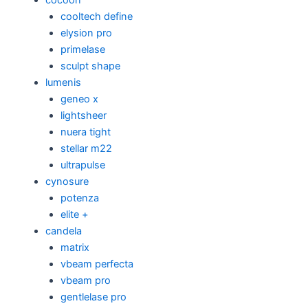
cooltech define
elysion pro
primelase
sculpt shape
lumenis
geneo x
lightsheer
nuera tight
stellar m22
ultrapulse
cynosure
potenza
elite +
candela
matrix
vbeam perfecta
vbeam pro
gentlelase pro