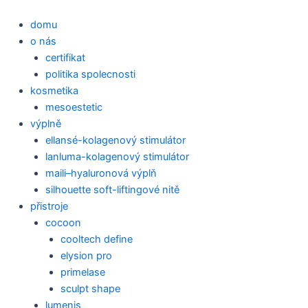
Přeskočit
na
domu
obsah
o nás
certifikat
politika spolecnosti
kosmetika
mesoestetic
výplně
ellansé-kolagenový stimulátor
lanluma-kolagenový stimulátor
maili–hyaluronová výplň
silhouette soft-liftingové nitě
přistroje
cocoon
cooltech define
elysion pro
primelase
sculpt shape
lumenis