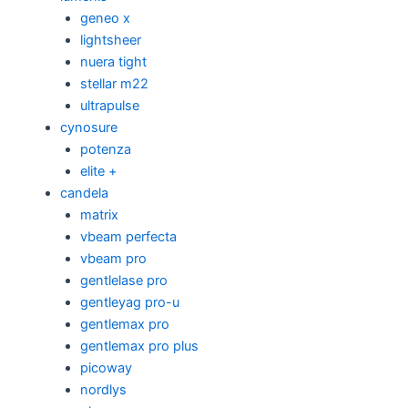
geneo x
lightsheer
nuera tight
stellar m22
ultrapulse
cynosure
potenza
elite +
candela
matrix
vbeam perfecta
vbeam pro
gentlelase pro
gentleyag pro-u
gentlemax pro
gentlemax pro plus
picoway
nordlys