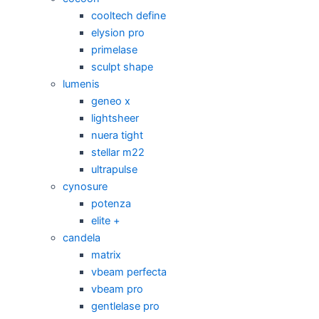
cooltech define
elysion pro
primelase
sculpt shape
lumenis
geneo x
lightsheer
nuera tight
stellar m22
ultrapulse
cynosure
potenza
elite +
candela
matrix
vbeam perfecta
vbeam pro
gentlelase pro