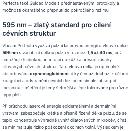
Perfecta také Guided Mode s přednastavenými protokoly a
možností okamžitého přepnutí do pokročilého režimu.
595 nm – zlatý standard pro cílení
cévních struktur
Vbeam Perfecta využívá pulzní laserovou energii o vlnové délce
595 nm
s variabilní délkou pulzu v rozmezí
1,5 až 40 ms
, což
umožňuje hlubokou penetraci do kůže a přesné zásahy
cílovaných cévních struktur. Tato vlnová délka je optimálně
absorbována
oxyhemoglobinem
, díky čemuž dochází k účinné
koagulaci a odstranění cévních lézí při minimální absorpci
melaninu – ošetření je tedy šetrnější a lépe tolerované pro různé
typy pleti.
Při průchodu laserové energie epidermálními a dermálními
vrstvami zabezpečuje krátká a přesně řízená délka pulzu, že se
teplo koncentruje výhradně uvnitř dilatovaných mikrocév, čímž
se minimalizuje riziko poškození okolních tkání. Výsledkem je