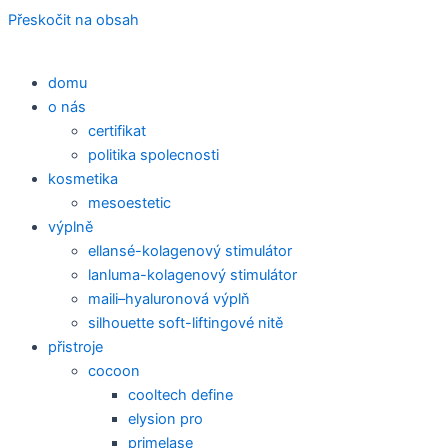
Přeskočit na obsah
domu
o nás
certifikat
politika spolecnosti
kosmetika
mesoestetic
výplně
ellansé-kolagenový stimulátor
lanluma-kolagenový stimulátor
maili–hyaluronová výplň
silhouette soft-liftingové nitě
přistroje
cocoon
cooltech define
elysion pro
primelase