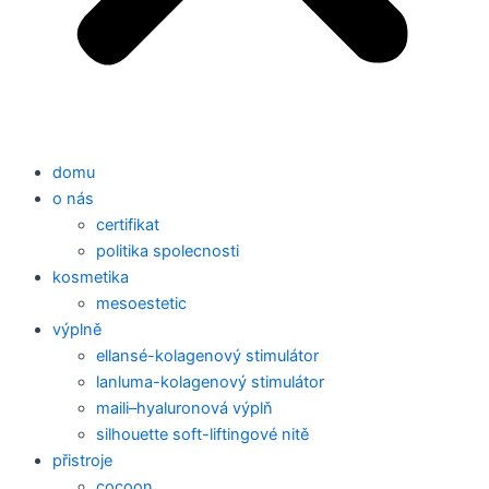
domu
o nás
certifikat
politika spolecnosti
kosmetika
mesoestetic
výplně
ellansé-kolagenový stimulátor
lanluma-kolagenový stimulátor
maili–hyaluronová výplň
silhouette soft-liftingové nitě
přistroje
cocoon