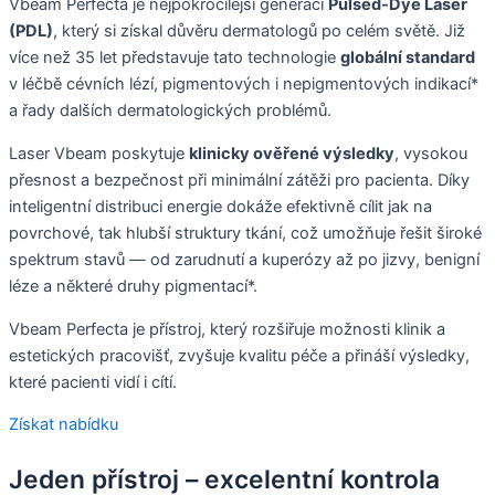
Vbeam Perfecta je nejpokročilejší generací
Pulsed-Dye Laser
(PDL)
, který si získal důvěru dermatologů po celém světě. Již
více než 35 let představuje tato technologie
globální standard
v léčbě cévních lézí, pigmentových i nepigmentových indikací*
a řady dalších dermatologických problémů.
Laser Vbeam poskytuje
klinicky ověřené výsledky
, vysokou
přesnost a bezpečnost při minimální zátěži pro pacienta. Díky
inteligentní distribuci energie dokáže efektivně cílit jak na
povrchové, tak hlubší struktury tkání, což umožňuje řešit široké
spektrum stavů — od zarudnutí a kuperózy až po jizvy, benigní
léze a některé druhy pigmentací*.
Vbeam Perfecta je přístroj, který rozšiřuje možnosti klinik a
estetických pracovišť, zvyšuje kvalitu péče a přináší výsledky,
které pacienti vidí i cítí.
Získat nabídku
Jeden přístroj – excelentní kontrola